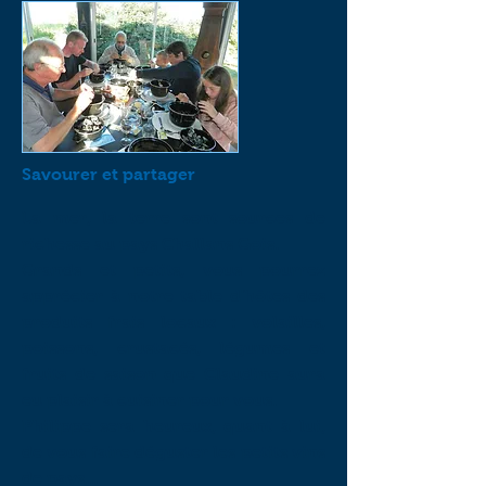
Savourer et partager
La mer, la terre sont sources de
richesse au pays Challans Gois.
Grands et petits, vous pourrez
apprécier à notre table d'hôtes des
produits frais locaux : volailles,
poissons, crustacés, légumes et
fruits de saison que Claudine aura
eu plaisir à cuisiner pour vous.
Philippe sera heureux, quant à lui,
de vous faire déguster les petits vins
de pays...