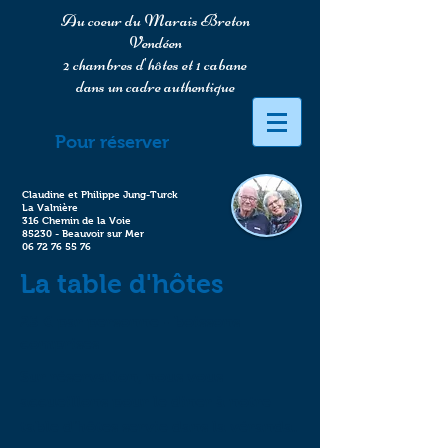
Au coeur du Marais Breton
Vendéen
2 chambres d'hôtes et 1 cabane
dans un cadre authentique
Pour réserver
Claudine et Philippe Jung-Turck
La Valnière
316 Chemin de la Voie
85230 - Beauvoir sur Mer
06 72 76 55 76
La table d'hôtes
25 € par personne -
boissons
comprises
Sur réservation, nous vous
accueillons pour le diner à notre
table d'hôtes servie dans la véranda.