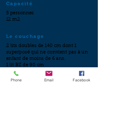
Capacité
5 personnes
12 m2
Le couchage
2 lits doubles de 140 cm dont 1
superposé qui
ne convient pas à un
enfant de moins de 6 ans.
1 lit BZ de 90 cm
Votre
Phone
Email
Facebook
confort
Bouilloire, thé, café,
infusions
...Réfrigérateur,
four micro-onde à
proximité
Wifi
Les petits plus