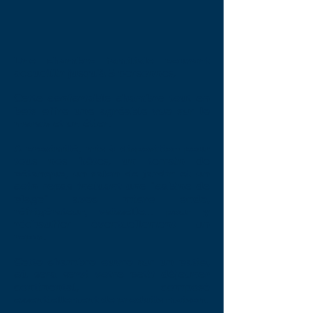
Une chambre familiale pouvant
accueillir jusqu'à 5 personnes,
Cette confortable chambre tout en
bois offre une agréable vue sur le
marais et un étier.
A proximité, mis à disposition pour
tous nos hôtes, un terrain de
pétanque, un salon de jardin et un
coin repas incluant une "cabine de
plage" avec micro onde,
réfrigérateur, vaisselle... pour y
réchauffer éventuellement un
repas.
Cette chambre ouvre sur un patio,
où sera servi votre petit déjeuner
continental, composé
essentiellement de produits maison.