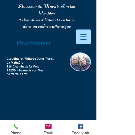
Au coeur du Marais Breton
Vendéen
2 chambres d'hôtes et 1 cabane
dans un cadre authentique
Pour réserver
Claudine et Philippe Jung-Turck
La Valnière
316 Chemin de la Voie
85230 - Beauvoir sur Mer
06 72 76 55 76
Phone
Email
Facebook