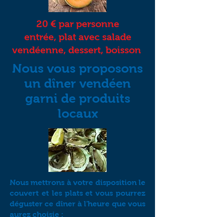
20 € par personne
entrée, plat avec salade
vendéenne, dessert, boisson
Nous vous proposons
un dîner vendéen
garni de produits
locaux
Nous mettrons à votre disposition le
couvert et les plats et v
ous pourrez
déguster ce dîner à l'heure que vous
aurez choisie :