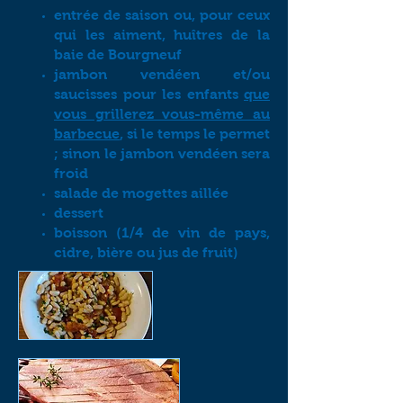
entrée de saison ou, pour ceux
qui les aiment, huîtres de la
baie de Bourgneuf
jambon vendéen et/ou
saucisses pour les enfants
que
vous grillerez vous-même au
barbecue
, si le temps le permet
; sinon le jambon vendéen sera
froid
salade de mogettes aillée
dessert
boisson (1/4 de vin de pays,
cidre, bière ou jus de fruit)