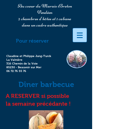
Au coeur du Marais Breton
Vendéen
2 chambres d'hôtes et 1 cabane
dans un cadre authentique
Pour réserver
Claudine et Philippe Jung-Turck
La Valnière
316 Chemin de la Voie
85230 - Beauvoir sur Mer
06 72 76 55 76
Dîner barbecue
A RESERVER si possible
la semaine précédante !